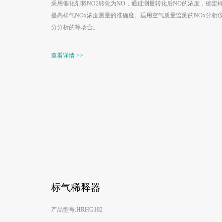
采用催化剂将NO2转化为NO，通过测量转化后NO的浓度，确定
提高样气NOx浓度测量的准确度。适用空气质量监测的NOx分析仪
分分析的等场合。
查看详情 >>
标气稀释器
产品型号:HRHG102