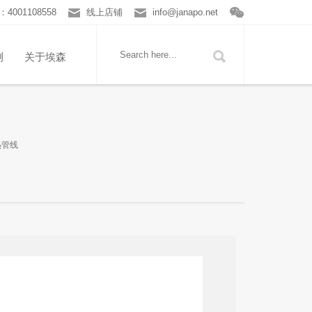
001108558
线上店铺
info@janapo.net
测
关于埃森
热管线