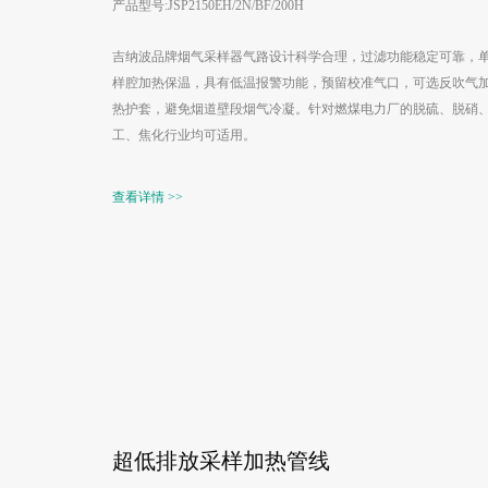
产品型号:JSP2150EH/2N/BF/200H
吉纳波品牌烟气采样器气路设计科学合理，过滤功能稳定可靠，
样腔加热保温，具有低温报警功能，预留校准气口，可选反吹气
热护套，避免烟道壁段烟气冷凝。针对燃煤电力厂的脱硫、脱硝
工、焦化行业均可适用。
查看详情 >>
超低排放采样加热管线