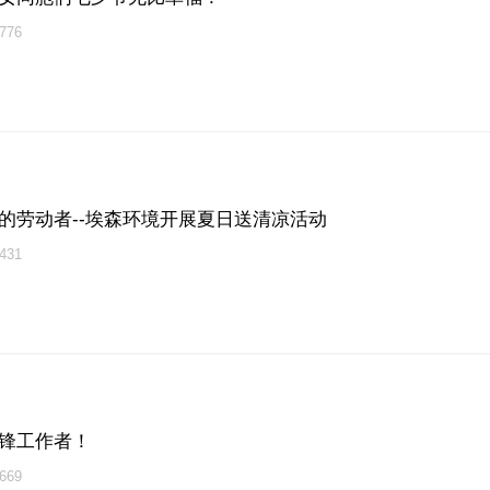
76
下的劳动者--埃森环境开展夏日送清凉活动
31
锋工作者！
69