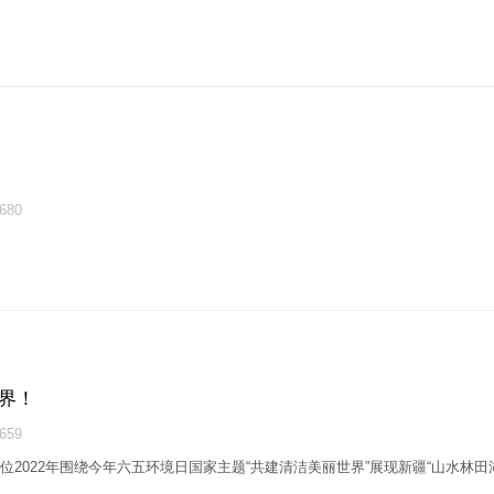
80
界！
59
展位2022年围绕今年六五环境日国家主题“共建清洁美丽世界”展现新疆“山水林田湖